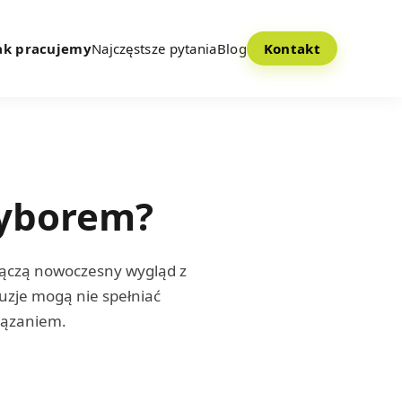
ak pracujemy
Najczęstsze pytania
Blog
Kontakt
wyborem?
 Łączą nowoczesny wygląd z
luzje mogą nie spełniać
wiązaniem.