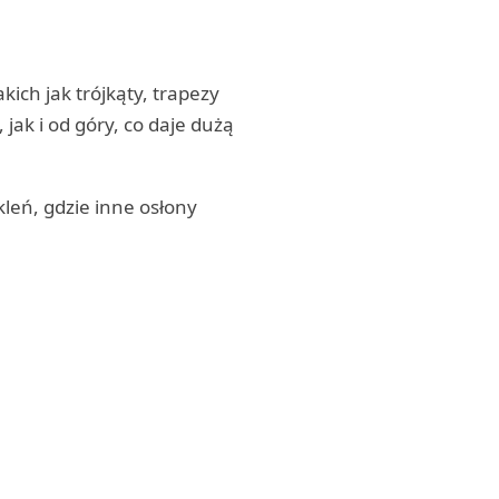
ich jak trójkąty, trapezy
ak i od góry, co daje dużą
leń, gdzie inne osłony