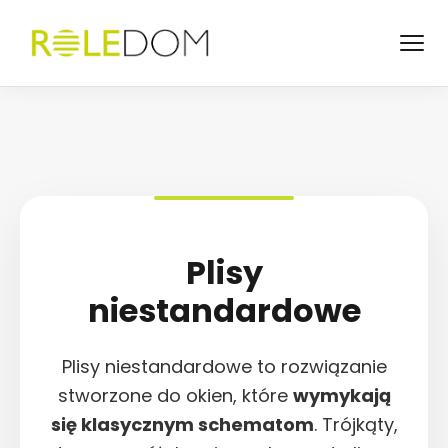
Oferta
Jak pracujemy
Najczęstsze pytania
Blog
Kontakt
Plisy
niestandardowe
Plisy niestandardowe to rozwiązanie
stworzone do okien, które
wymykają
się klasycznym schematom
. Trójkąty,