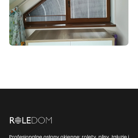
Profesjonalne osłony okienne: rolety, plisy, żaluzje i